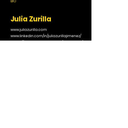
BIO
Julia Zurilla
www.juliazurilla.com
www.linkedin.com/in/juliazurillajimenez/
https://www.instagram.com/juliazurillaj/
BIO
REGRESAR
Síguenos.
contact@screen-partners.com